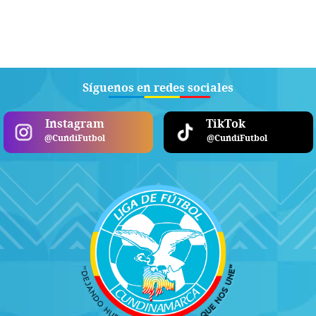
Síguenos en redes sociales
Instagram
TikTok
@CundiFutbol
@CundiFutbol