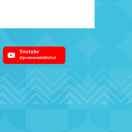
Youtube
@prensacundifutbol