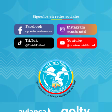
Síguenos en redes sociales
Facebook
Instagram
@CundiFutbol
Liga Fútbol Cundinamarca
TikTok
Youtube
@CundiFutbol
@prensacundifutbol